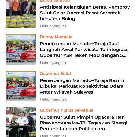
Bulog SulutGo
Antisipasi Kelangkaan Beras, Pemprov
Sulut Gelar Operasi Pasar Serentak
bersama Bulog
1 tahun yang lalu
Denny Mangala
Penerbangan Manado–Toraja Jadi
Langkah Awal Pariwisata Terintegrasi,
Gubernur YSK Teken MoU dengan 5
Gubernur se-Sulawesi
1 tahun yang lalu
Gubernur Sulut
Penerbangan Manado–Toraja Resmi
Dibuka, Perkuat Konektivitas Udara
Antar Wilayah Sulawesi
1 tahun yang lalu
Gubernur Yulius Selvanus
Gubernur Sulut Pimpin Upacara Hari
Bhayangkara ke-79: Tegaskan Sinergi
Pemerintah dan Polri dalam
Mewujudkan Daerah Aman dan Bersih
1 tahun yang lalu