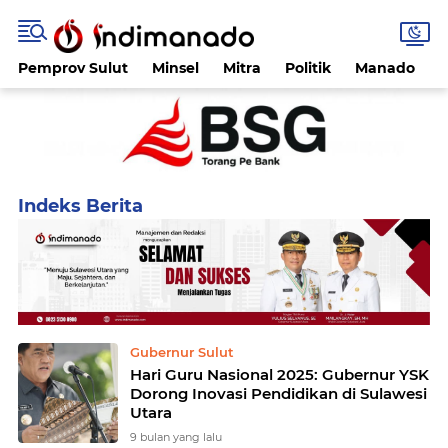
Pemprov Sulut
Minsel
Mitra
Politik
Manado
Home
Currently Browsing: Yulius Selvanus Komaling
Gubernur Sulut
Hari Guru Nasional 2025: Gubernur YSK
Dorong Inovasi Pendidikan di Sulawesi
Utara
9 bulan yang lalu