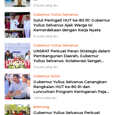
12 bulan yang lalu
Gubernur Yulius Selvanus
Sulut Peringati HUT ke-80 RI: Gubernur
Yulius Selvanus Ajak Warga Isi
Kemerdekaan dengan Kerja Nyata
12 bulan yang lalu
Gubernur Yulius Selvanus
UNSRAT Perkuat Peran Strategis dalam
Pembangunan Daerah, Gubernur
Yulius Selvanus: Kolaborasi Sangat
Penting Untuk Kemajuan Sulut
12 bulan yang lalu
Gubernur Sulut
Gubernur Yulius Selvanus Canangkan
Rangkaian HUT ke-80 RI dan
Luncurkan Program Keringanan Pajak
Merah Putih
1 tahun yang lalu
Bolmong
Gubernur Yulius Selvanus Perkuat