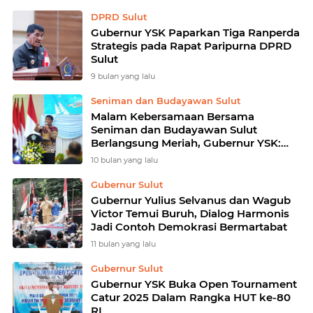
DPRD Sulut
Gubernur YSK Paparkan Tiga Ranperda
Strategis pada Rapat Paripurna DPRD
Sulut
9 bulan yang lalu
Seniman dan Budayawan Sulut
Malam Kebersamaan Bersama
Seniman dan Budayawan Sulut
Berlangsung Meriah, Gubernur YSK:
Sulut Siap Gelar Pekan Budaya 2025
10 bulan yang lalu
Gubernur Sulut
Gubernur Yulius Selvanus dan Wagub
Victor Temui Buruh, Dialog Harmonis
Jadi Contoh Demokrasi Bermartabat
11 bulan yang lalu
Gubernur Sulut
Gubernur YSK Buka Open Tournament
Catur 2025 Dalam Rangka HUT ke-80
RI