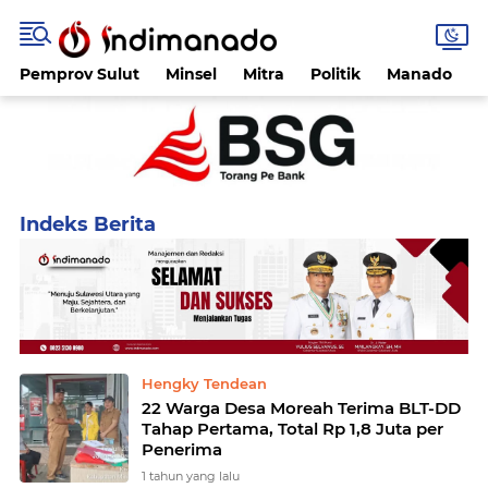
Pemprov Sulut
Minsel
Mitra
Politik
Manado
Home
Currently Browsing: Moreah
Hengky Tendean
22 Warga Desa Moreah Terima BLT-DD
Tahap Pertama, Total Rp 1,8 Juta per
Penerima
1 tahun yang lalu