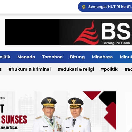
olitik
Manado
Tomohon
Bitung
Minahasa
Minu
PLN Terus Mengupayakan
s
Indeks
hukum & kriminal
edukasi & religi
politik
ad