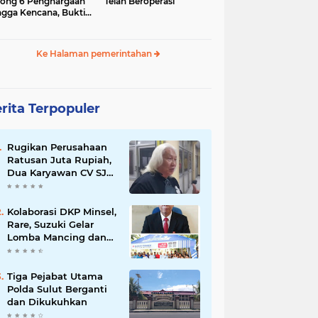
ong 6 Penghargaan
Telah Beroperasi
gga Kencana, Bukti
pemimpinan dan
ergi Daerah
Ke Halaman pemerintahan
rita Terpopuler
Rugikan Perusahaan
Ratusan Juta Rupiah,
Dua Karyawan CV SJA
Manado Ditetapkan
jadi Tersangka
Kolaborasi DKP Minsel,
Rare, Suzuki Gelar
Lomba Mancing dan
Sosialisasi Kerjasama
Tiga Kegiatan Utama
Tiga Pejabat Utama
Polda Sulut Berganti
dan Dikukuhkan