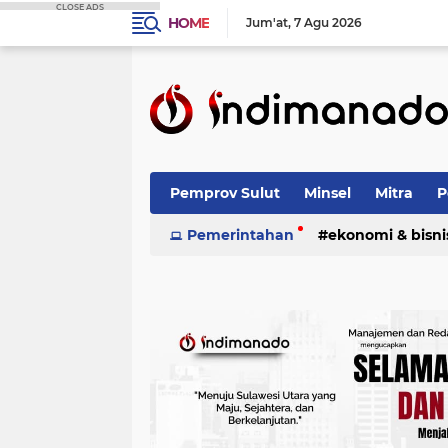
CLOSE ADS
HOME
Jum'at
7 Agu 2026
Pemprov Sulut
Minsel
Mitra
P
Nasional
Pemerintahan
Advetorial
ekonomi & bisni
Terpopuler