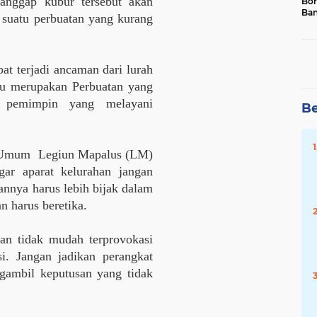
ianggap kubur tersebut akan
Bor
Ban
 suatu perbuatan yang kurang
Ke
Sin
at terjadi ancaman dari lurah
itu merupakan Perbuatan yang
g pemimpin yang melayani
Be
 Umum Legiun Mapalus (LM)
gar aparat kelurahan jangan
nnya harus lebih bijak dalam
n harus beretika.
an tidak mudah terprovokasi
si. Jangan jadikan perangkat
gambil keputusan yang tidak