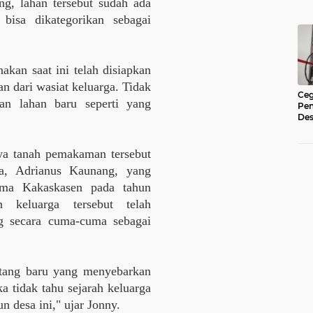
g, lahan tersebut sudah ada
 bisa dikategorikan sebagai
akan saat ini telah disiapkan
n dari wasiat keluarga. Tidak
Ceg
san lahan baru seperti yang
Pe
Des
di 
Rat
a tanah pemakaman tersebut
a, Adrianus Kaunang, yang
tama Kakaskasen pada tahun
 keluarga tersebut telah
g secara cuma-cuma sebagai
tang baru yang menyebarkan
a tidak tahu sejarah keluarga
 desa ini," ujar Jonny.