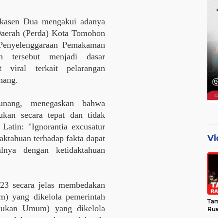
askasen Dua mengakui adanya
 Daerah (Perda) Kota Tomohon
Penyelenggaraan Pemakaman
n tersebut menjadi dasar
viral terkait pelarangan
nang.
unang, menegaskan bahwa
ukan secara tepat dan tidak
atin: "Ignorantia excusatur
Vi
daktahuan terhadap fakta dapat
alnya dengan ketidaktahuan
23 secara jelas membedakan
 yang dikelola pemerintah
Tam
ukan Umum) yang dikelola
Ru