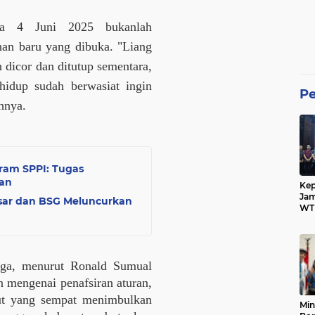
da 4 Juni 2025 bukanlah
han baru yang dibuka. "Liang
 dicor dan ditutup sementara,
idup sudah berwasiat ingin
P
hnya.
am SPPI: Tugas
an
Kep
Ja
sar dan BSG Meluncurkan
WTP
Pih
arga, menurut Ronald Sumual
mengenai penafsiran aturan,
but yang sempat menimbulkan
Min