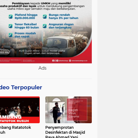
Ads
deo Terpopuler
bang Ratatotok
Penyemprotan
suh
Desinfektan di Masjid
Raya Ahmad Yani