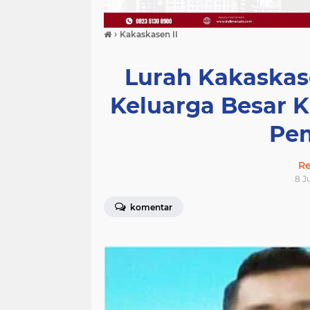
›
Kakaskasen II
Lurah Kakaskas
Keluarga Besar K
Pe
Re
8 J
komentar