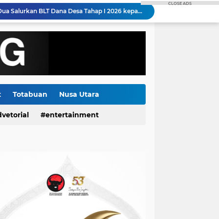
CLOSE ADS
Pemdes Kumelembuai Dua Salurkan BLT Dana Desa Tahap I 2026 kepada Tiga KPM
da Sulut Berganti dan Dikukuhkan
di SPBU Kapitu Sudah Sesuai Dan Diawasi APH
PLN Hadirkan Listrik Andal Sukseskan Lomba Masamper "Oikumene Bermazmur" di Sangihe, Wujud Dukungan Pelestarian Budaya dan Kebersamaan
PLN Bangun Gudang Kacang dan Jalan Paving di Tilihuwa, Perkuat Ketahanan Hasil Panen Petani
Di Tengah Isu yang Beredar, Dirut RSUP Kandou Prof. Starry Pilih Fokus Tingkatkan Pelayanan Kesehatan
Gorontalo Tuntas Terang, PLN Nyalakan Listrik Perdana di Pulau Dudepo, Rasio Desa Berlistrik Provinsi Gorontalo Capai 100 Persen
Polda Sulut Luncurkan Face Recognition Terhubung Data KTP, Siap Uji Coba di TIFF Tomohon 2026
t
Totabuan
Nusa Utara
Gubernur Yulius Selvanus Hadiri Gelar Apel Tanggap Bencana di Polda Sulut
vetorial
entertainment
Kapolda Sulut Bantah Ada Cawe - cawe Dalam Pemeriksaan Petinggi GMIM, Semua Berdasarkan Laporan Masyarakat