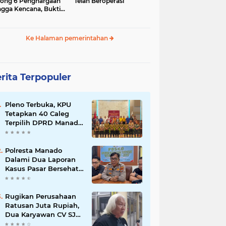
ong 6 Penghargaan
Telah Beroperasi
gga Kencana, Bukti
pemimpinan dan
ergi Daerah
Ke Halaman pemerintahan
rita Terpopuler
Pleno Terbuka, KPU
Tetapkan 40 Caleg
Terpilih DPRD Manado,
Ini Daftarnya
Polresta Manado
Dalami Dua Laporan
Kasus Pasar Bersehati,
Segera Panggil Saksi
dan Terduga Pelaku
Rugikan Perusahaan
Ratusan Juta Rupiah,
Dua Karyawan CV SJA
Manado Ditetapkan