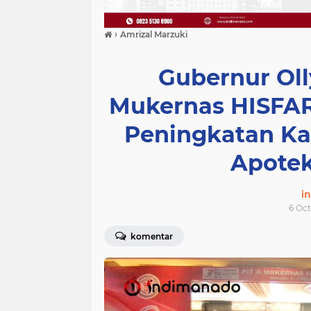
›
Amrizal Marzuki
Gubernur Oll
Mukernas HISFAR
Peningkatan Ka
Apotek
i
6 Oct
komentar