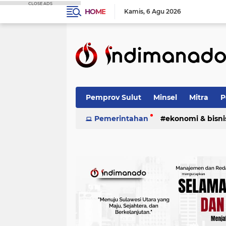
CLOSE ADS
HOME
Kamis
6 Agu 2026
Pemprov Sulut
Minsel
Mitra
P
Nasional
Pemerintahan
Advetorial
ekonomi & bisni
Terpopuler