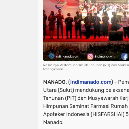
Resminya Pertemuan Ilmiah Tahunan (PIT) dan Muke
tetengkoren.
MANADO, (
indimanado.com
)
- Peme
Utara (Sulut) mendukung pelaksan
Tahunan (PIT) dan Musyawarah Kerj
Himpunan Seminat Farmasi Rumah Sa
Apoteker Indonesia (HISFARSI IAI) 5
Manado.