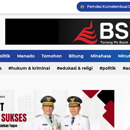
Tiga Pejabat Utama Pol
Distribusi BBM Subsidi 
olitik
Manado
Tomohon
Bitung
Minahasa
Minu
s
Indeks
hukum & kriminal
edukasi & religi
politik
ad