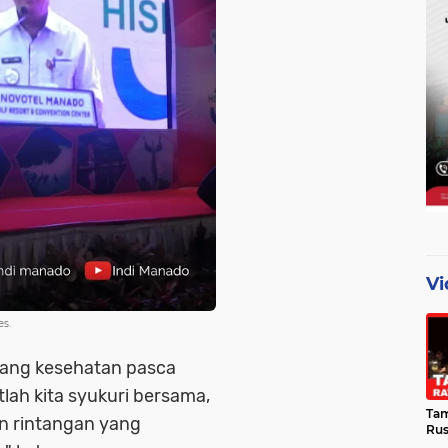
Vi
s.
idang kesehatan pasca
lah kita syukuri bersama,
Tam
an rintangan yang
Ru