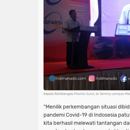
Kepala Balitbangda Provinsi Sulut, dr Jemmy Lampus Mke
"Menilik perkembangan situasi dib
pandemi Covid-19 di Indosesia patut
kita berhasil melewati tantangan d