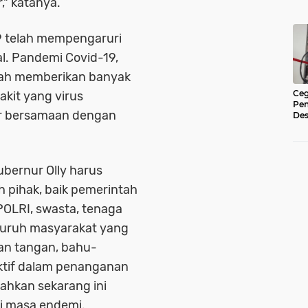
," katanya.
9 telah mempengaruri
al. Pandemi Covid-19,
elah memberikan banyak
Ceg
kit yang virus
Pe
ir bersamaan dengan
Des
di 
Rat
ubernur Olly harus
uh pihak, baik pemerintah
POLRI, swasta, tenaga
luruh masyarakat yang
an tangan,
bahu-
ktif dalam penanganan
bahkan sekarang ini
i masa endemi.