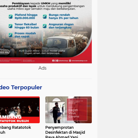
Ads
deo Terpopuler
bang Ratatotok
Penyemprotan
suh
Desinfektan di Masjid
Raya Ahmad Yani