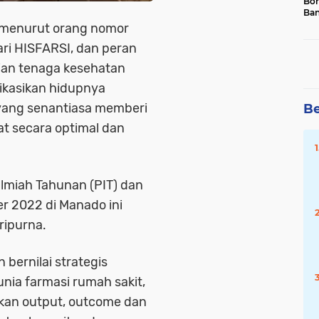
Bor
Ban
Ke
, menurut orang nomor
Sin
dari HISFARSI, dan peran
gian tenaga kesehatan
ikasikan hidupnya
yang senantiasa memberi
Be
t secara optimal dan
Ilmiah Tahunan (PIT) dan
er 2022 di Manado ini
ripurna.
 bernilai strategis
nia farmasi rumah sakit,
kan output, outcome dan