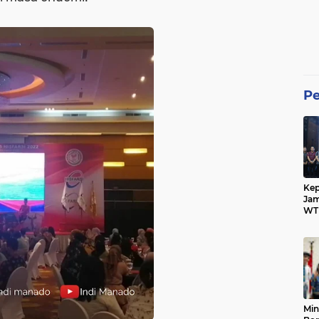
P
Kep
Ja
WTP
Pih
Min