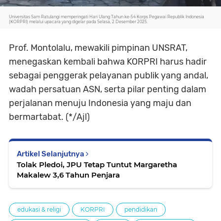
Universitas Sam Ratulangi memperingati Hari Ulang Tahun ke-54 Korps Pegawai Republik Indonesia
(KORPRI) melalui upacara yang digelar pada Selasa, 2 Desember 2025.
Prof. Montolalu, mewakili pimpinan UNSRAT,
menegaskan kembali bahwa KORPRI harus hadir
sebagai penggerak pelayanan publik yang andal,
wadah persatuan ASN, serta pilar penting dalam
perjalanan menuju Indonesia yang maju dan
bermartabat. (*/Ajl)
Artikel Selanjutnya
Tolak Pledoi, JPU Tetap Tuntut Margaretha
Makalew 3,6 Tahun Penjara
edukasi & religi
KORPRI
pendidikan